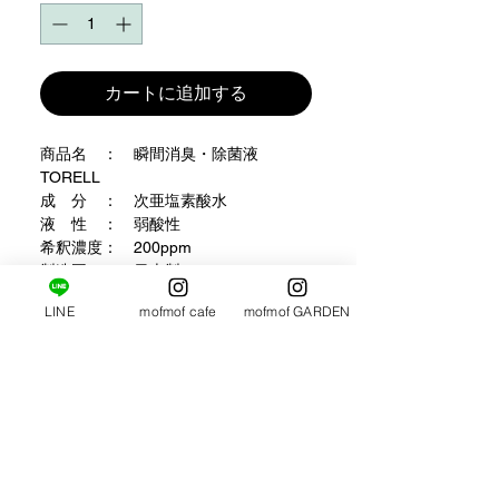
カートに追加する
商品名　：　瞬間消臭・除菌液 
TORELL
成　分　：　次亜塩素酸水
液　性　：　弱酸性
希釈濃度：　200ppm
製造国　：　日本製
※スプレーボトルの在庫の関係でボト
LINE
mofmof cafe
mofmof GARDEN
ルの形状が変更になる場合がございま
す。
お取引について
配送方法
除菌効果の期限について
・ゆうパック代金引換便