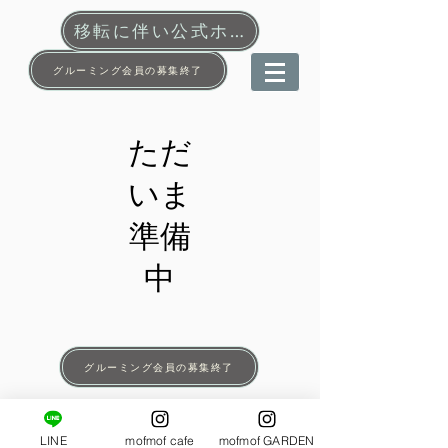
移転に伴い公式ホームページ更新中
グルーミング会員の募集終了
​ただ
いま
準備
中
グルーミング会員の募集終了
©2014 mofmof garden All Right Reserved.
LINE
mofmof cafe
mofmof GARDEN