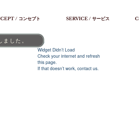
CEPT / コンセプト
SERVICE / サービス
C
しました。
Widget Didn’t Load
Check your internet and refresh
this page.
If that doesn’t work, contact us.