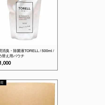
消臭・除菌液TORELL / 500ml /
め替え用パウチ
格
,000
入荷