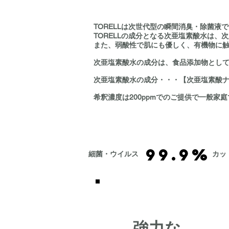
TORELLは次世代型の瞬間消臭・除菌液
TORELLの成分となる次亜塩素酸水は
また、弱酸性で肌にも優しく、有機物に
次亜塩素酸水の成分は、食品添加物とし
次亜塩素酸水の成分・・・【次亜塩素酸
希釈濃度は200ppmでのご提供で一般
99.9%
​細菌・ウイルス
カッ
強力な