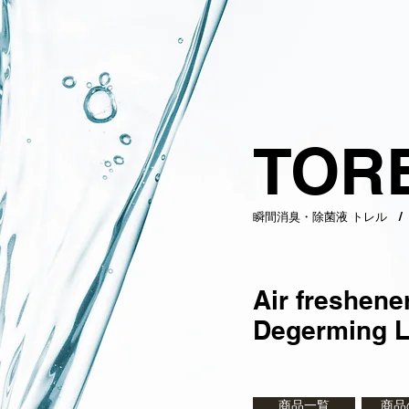
TOR
​瞬間消臭・除菌液 トレル 
Air freshene
Degerming L
商品一覧
商品