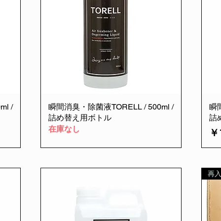
l /
瞬間消臭・除菌液TORELL / 500ml /
瞬間
詰め替え用ボトル
詰
在庫なし
価
￥1
再