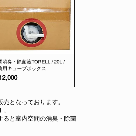
消臭・除菌液TORELL / 20L /
務用キューブボックス
格
2,000
販売となっております。
す。
すると室内空間の消臭・除菌