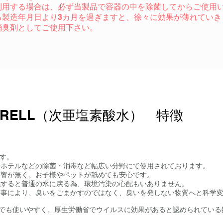
利用する場合は、必ず当製品で容器の中を除菌してからご使用
る製造年月日より3カ月を過ぎますと、徐々に効果が薄れてい
消臭剤としてご使用下さい。
ORELL（次亜塩素酸水） 特徴
です。
、ホテルなどの除菌・消毒など幅広い分野にて使用されております。
影響が無く、お子様やペットが舐めても安心です。
触すると普通の水に戻る為、環境汚染の心配もいありません。
る事により、臭いをごまかすのではなく、臭いを発しない物質へと科学
家庭でも使いやすく、厚生労働省でウイルスに効果があると認められてい