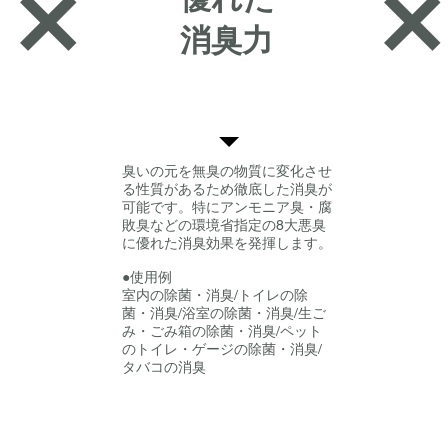
×
×
消臭力
臭いの元を無臭の物質に変化させ
る性質があるため徹底した消臭が
可能です。特にアンモニア臭・腐
敗臭などの環境省指定の8大悪臭
に優れた消臭効果を発揮します。
​●使用例
室内の除菌・消臭/トイレの除
菌・消臭/浴室の除菌・消臭/生ご
み・ごみ箱の除菌・消臭/ペット
のトイレ・ゲージの除菌・消臭/
タバコの消臭