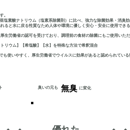
です。
、次亜塩素酸ナトリウム（塩素系除菌剤）に比べ、強力な除菌効果・消臭
触れると水に戻る性質なため人体や環境に優しく安心・安全に使用でき
て厚生労働省の認可を受けており、調理前の食材の除菌にもご使用いた
ナトリウム】【希塩酸】【水】を特殊な方法で希釈混合
家庭でも使いやすく、厚生労働省でウイルスに効果があると認められている
無臭
ト
臭いの元も
に変化
優れた