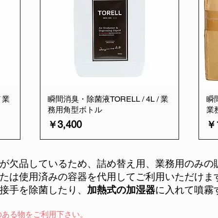
 業
瞬間消臭・除菌液TORELL / 4L / 業
瞬間
務用角型ボトル
業
価格
価
￥3,400
￥1
が欠品しているため、詰め替え用、業務用のみの
たは使用済みの容器を代用してご利用いただけま
接手を除菌したり、
加熱式の加湿器
に入れて噴霧
のある物をご利用下さい。