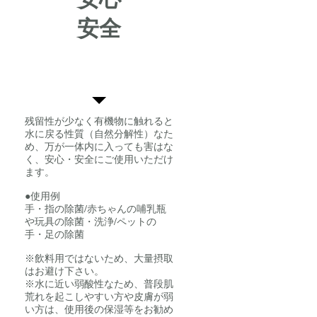
​安全
残留性が少なく有機物に触れると
水に戻る性質（自然分解性）なた
め、万が一体内に入っても害はな
く、安心・安全にご使用いただけ
ます。
●使用例
​手・指の除菌/赤ちゃんの哺乳瓶
や玩具の除菌・洗浄/ペットの
手・足の除菌
※飲料用ではないため、大量摂取
はお避け下さい。
※水に近い弱酸性なため、普段肌
荒れを起こしやすい方や皮膚が弱
い方は、使用後の保湿等をお勧め