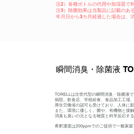
注2）各種ボトルの代用や加湿器で
注3）除菌効果は当製品に記載のあ
年月日から3カ月経過した場合は、
瞬間消臭・除菌液 T
TORELLは次世代型の瞬間消臭・除菌液
病院、飲食店、学校給食、食品加工工場
厚生労働省の認可も受けており、人体に
また、環境に優しく、菌や、有機物と接
​消臭も臭いの元となる物質と科学反応す
希釈濃度は200ppmでのご提供で一般