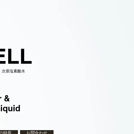
ELL
/ 次亜塩素酸水
r &
iquid
の特長
お問合わせ