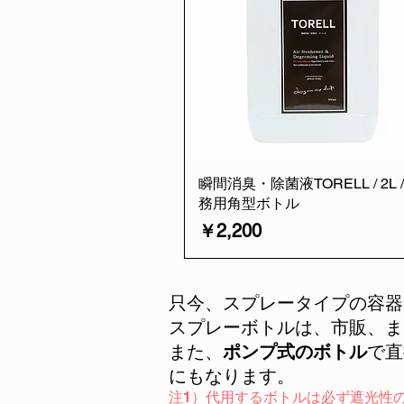
瞬間消臭・除菌液TORELL / 2L /
務用角型ボトル
価格
￥2,200
只今、スプレータイプの容器
スプレーボトルは、市販、ま
また、
ポンプ式のボトル
で直
にもなります。
​注1）代用するボトルは必ず遮光性