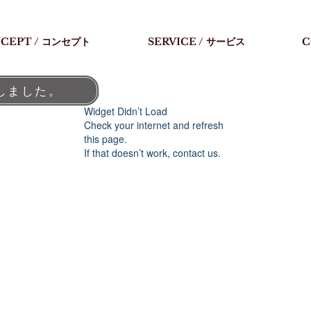
CEPT / コンセプト
SERVICE / サービス
C
しました。
Widget Didn’t Load
Check your internet and refresh
this page.
If that doesn’t work, contact us.